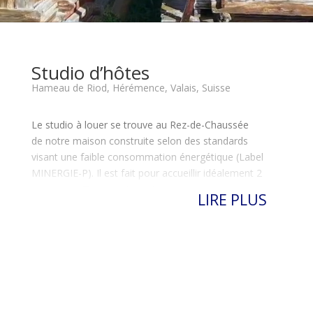
Studio d’hôtes
Hameau de Riod, Hérémence, Valais, Suisse
Le studio à louer se trouve au Rez-de-Chaussée
de notre maison construite selon des standards
visant une faible consommation énergétique (Label
MINERGIE-P). Il est fait pour accueillir idéalement 2
personnes (5 au maximum).
LIRE PLUS
La chambre, qui contient un grand lit double, est
séparée du reste par un rideau opaque. Du côté du
séjour, vous trouverez un canapé-lit double (160cm)
ainsi qu’un canapé-lit simple (90cm) tous deux
confortables pour le couchage. La literie est fournie et
installée.