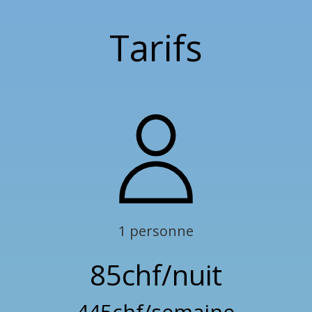
Tarifs
1 personne
85chf/nuit
445chf/semaine