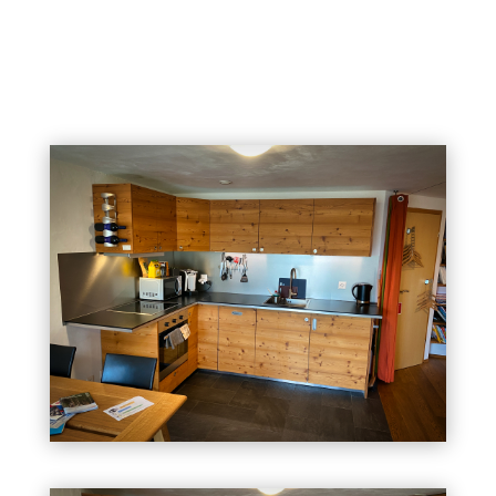
Le studio possède une cuisine complètement équipée
(four et plaques, machine à café avec café et thé à
disposition, frigo, lave-vaisselle, vaisselle complète,
casseroles, quelques épices de base,…) et une salle de
bain indépendante avec douche et WC (serviettes de
bain à disposition).
Un lit pliant pour bébé et un sac à dos de randonnée
pour porter les jeunes enfants peuvent vous être
fournis. Divers accessoires pour la cuisine sont
également disponibles sur demande (four à raclette,
four à raclonette, set à fondue,…).
La TV n’est pas câblée, mais permet de visionner des
DVD mis à disposition ou emportés par vos soins, ou
d’y brancher un autre support multimédia.
Le Wifi est disponible et gratuit.